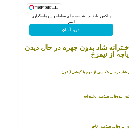
والکس: پلتفرم پیشرفته برای معامله و سرمایه‌گذاری
ایمن
خرید آسان
ـترانه شاد بدون چهره در حال دیدن
اچه از نیمرخ
 شاد در حال عکاسی از حرم با گوشی آیفون
کس پـروفایل مـذهبی دخـترانه
 پـروفایل مـذهبی خاص