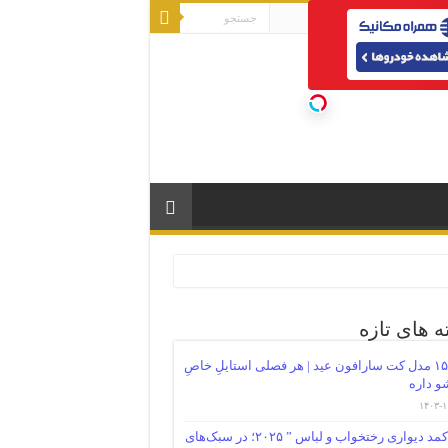
ه های تازه
۱۵ مدل کت سارافون عید | هر فصلی استایلِ خاصِ
و داره
۱۴۰۳-۱
کمد دیواری رختخواب و لباس ” ۲۰۲۵؛ در سبک‌های