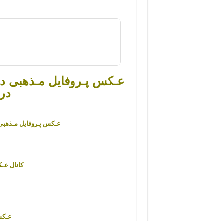
عـکس پـروفایل مـذهبی دخ
دری
عـکس پـروفایل مـذهبی
کانال عـ
عـکس