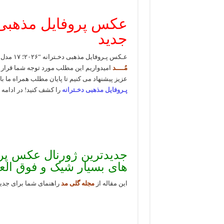
جدید
عـکس پـروفایل مذهبی دخـترانه “۲۰۲۶؛ ۱۷ مدل در حال قرآن خواندن زیارت و با چادر در مجله مد
مُــــد
امیدواریم این مطلب مورد توجه شما قرار گی
عزیز پیشنهاد می کنیم تا پایان مطلب همراه ما باش
پـروفایل مذهبی دخـترانه
را کشف کنید! در ادامه
های بسیار شیک و فوق الع
این مقاله از
مجله گلی مد
راهنمای شما برای جدی