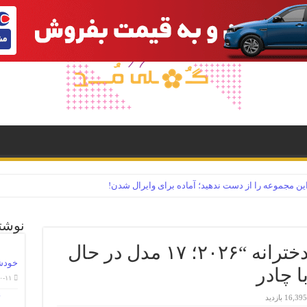
سوری
دنیای مد
دکوراسیون
پروفایل
مقاله
گوناگون-دنیای-مد
ین مجموعه را از دست ندهید؛ آماده برای وایرال شدن!
ل زدن مخاطبین خود
نوشت
عکس پروفایل مذهبی دخترانه “۲۰۲۶؛ ۱۷ مدل در حال
املاً فیک
خودش
ا چادر
۰-۱۱
فیگورهای متنوع!
16,395 بازدید