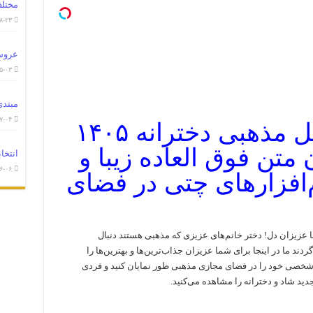
مختلف
۸-۲۳
عروس
۵-۰۳
حال پیجتو عوض کن!
مبتدی
۷-۰۴
مدل عکس پروفایل مذهبی دخترانه ۱۴۰۵
صاویر سال ۲۰۲۷ برای فضای مجازی
متن فوق العاده زیبا و
انتخا
 شه!
۶-۰۶
افزارهای چتی در فضای
 عزیزان دل! دختر خانم‌های عزیزی که مذهبی هستند دنبال
ند ما در اینجا برای شما عزیزان جذاب‌ترین‌ها و بهترین‌ها را
ه شخصی خود را در فضای مجازی مذهبی طور نمایان کنید و فردی
دید شاد و دخترانه را مشاهده می‌کنید.