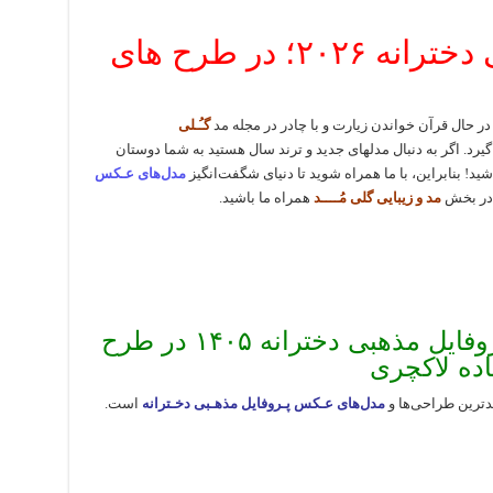
عکس پروفایل مذهبی دخترانه ۲۰۲۶؛ در طرح های
گـُـلی
رد. اگر به دنبال مدلهای جدید و ترند سال هستید به شما دوستان
ید! بنابراین، با ما همراه شوید تا دنیای شگفت‌انگیز
مدل‌های عـکس
 در بخش
مد و زیبایی گلی
مُــــد
همراه ما باشید.
جدیدترین ژورنال عکس پروفایل مذهبی دخترانه ۱۴۰۵ در طرح
اده لاکچری
دترین طراحی‌ها و
مدل‌های عـکس پـروفایل مذهـبی دخـترانه
است.