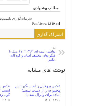
مطالب پیشنهادی
سرمایه‌گذاری بلندمدت ب
Post Views:
1,819
اشتراک گذاری
قبل
نقاشی انیمه ای “۲۰۲۶؛ ۱۷ مدل با
فیگورهای مختلف آسان و کودکانه |
عکس
نوشته های مشابه
عکس پروفایل زنانه سنگین؛ این
عکس پر
مجموعه را از دست ندهید؛
آماده برای وایرال شدن!
گول زد
-۰۴-۳۰
۱۴۰۵-۰۴-۳۱