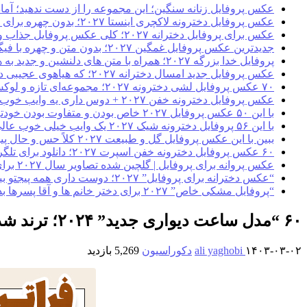
عکس پروفایل زنانه سنگین؛ این مجموعه را از دست ندهید؛ آماد
عکس پروفایل دخترونه لاکچری اینستا ۲۰۲۷؛ بدون چهره برای گول زدن مخاطبین خود
عکس برای پروفایل دخترانه ۲۰۲۷؛ کلی عکس پروفایل جذاب و خاص لاکچری (بدون متن)
جدیدترین عکس پروفایل غمگین ۲۰۲۷؛ بدون متن و چهره با فیگورهای مختلف کاملاً فیک
پروفایل خدا بزرگه ۲۰۲۷؛ همراه با متن های دلنشین و جدید به هنگام دلشکستگی
عکس پروفایل جدید امسال دخترانه ۲۰۲۷؛ که هیاهوی عجیبی دارد با فیگورهای متنوع!
۷۰ عکس پروفایل لشی دخترونه ۲۰۲۷؛ مجموعه‌ای تازه و لوکس از گنگ لش
عکس پروفایل دخترونه خفن ۲۰۲۷ + دوس داری یه وایب خوب به مخاطبینت بدی/کلیک
با این ۵۰ عکس پروفایل ۲۰۲۷ خاص بودن و متفاوت بودن خودتو به مخاطبینت اثبات کن!
با این ۵۶ پروفایل دخترونه شیک ۲۰۲۷ یک وایب خیلی خوب عالی به صفحه مجازیت بده!
ببین با این عکس پروفایل گل و طبیعت ۲۰۲۷ کلاً حس و حال پیجتو عوض کن!
۶۰ عکس پروفایل دخترونه خفن اسپرت ۲۰۲۷؛ دانلود برای تلگرام و اینستاگرام گنگ بالا
عکس پروانه برای پروفایل | گلچین شده تصاویر سال ۲۰۲۷ برای فضای مجازی
“عکس دخترانه برای پروفایل” ۲۰۲۷؛ دوست داری همه پیجتو ببینن چشاشون شیشه‌ای شه!
“پروفایل مشکی خاص” ۲۰۲۷ برای دختر خانم ها و آقا پسرها بدون متن عاشقانه غمگین
۶۰ “مدل ساعت دیواری جدید” ۲۰۲۴؛ ترند شده با جنس‌های مختلف را در اینجا ببینید
۱۴۰۳-۰۳-۰۲
ali yaghobi
دکوراسیون
5,269 بازدید