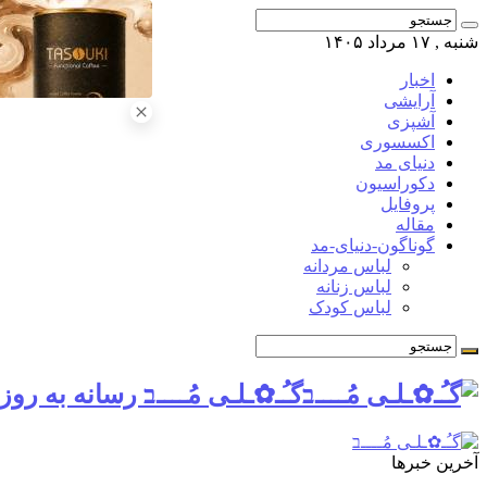
شنبه , ۱۷ مرداد ۱۴۰۵
اخبار
آرایشی
آشپزی
اکسسوری
دنیای مد
دکوراسیون
پروفایل
مقاله
گوناگون-دنیای-مد
لباس مردانه
لباس زنانه
لباس کودک
گـُـ✿ـلـی مُــــב رسانه به روز
آخرین خبرها